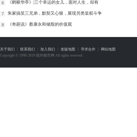
《鹤唳华亭》|三个幸运的女儿，面对人生，却有
6
朱家搞笑三兄弟，默契又心狠，展现另类皇权斗争
7
《奇葩说》蔡康永和储殷的价值观
8
关于我们
|
联系我们
|
加入我们
|
老版地图
|
寻求合作
|
网站地图
Copyright © 1998-2019 抚州都市网 All rights reserved.