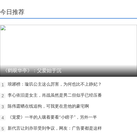
今日推荐
《鹤唳华亭》：父爱始于沉
琅琊榜：璇玑公主这么厉害，为何也比不上静妃？
1
李心依旧是女主，肖战虽然是男二但似乎已经压番
2
陈伟霆晒在线追狗，可我更在意他的豪宅啊
3
《宠爱》一半的人嚷着要看“小瞎子”，另外一半
4
新代言让刘亦菲受到争议，网友：广告要都是这样
5