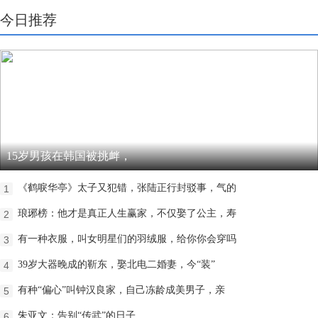
今日推荐
15岁男孩在韩国被挑衅，
《鹤唳华亭》太子又犯错，张陆正行封驳事，气的
1
琅琊榜：他才是真正人生赢家，不仅娶了公主，寿
2
有一种衣服，叫女明星们的羽绒服，给你你会穿吗
3
39岁大器晚成的靳东，娶北电二婚妻，今“装”
4
有种“偏心”叫钟汉良家，自己冻龄成美男子，亲
5
朱亚文：告别“传武”的日子
6