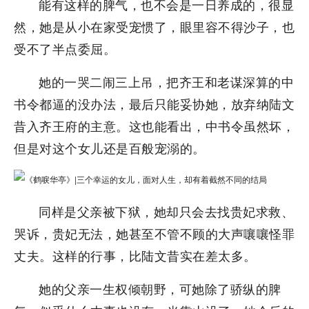
能有这样的脾气，也不会是一日养成的，很显
然，她是从小在家受宠惯了，眼里容不得沙子，也
受不了半点委屈。
她的一哭二闹三上吊，把齐王和老谋深算的中
书令都逼的没办法，最后只能妥协她，放弃纳陆文
昔入齐王府的主意。这也能看出，中书令虽然坏，
但是对这个女儿还是百般宠溺的。
同样是父亲被下狱，她却只会去找贵妃求救、
哭诉，贵妃无法，她甚至不管不顾的大声嚷嚷怪罪
丈夫。这样的行事，比陆文昔实在差太多。
她的父亲一生权倾朝野，可她除了骄纵的脾