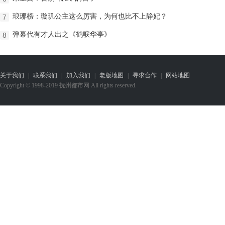
琅琊榜：璇玑公主这么厉害，为何也比不上静妃？
7
弹幕代有才人出之《鹤唳华亭》
8
关于我们
|
联系我们
|
加入我们
|
老版地图
|
寻求合作
|
网站地图
Copyright © 1998-2019 抚州都市网 All rights reserved.