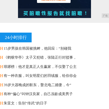
广告
24小时排行
H
15岁男孩在韩国被挑衅，他回应：“别碰我
H
《鹤唳华亭》太子又犯错，张陆正行封驳事，
H
琅琊榜：他才是真正人生赢家，不仅娶了公主
H
有一种衣服，叫女明星们的羽绒服，给你你会
H
39岁大器晚成的靳东，娶北电二婚妻，今“
H
有种“偏心”叫钟汉良家，自己冻龄成美男子
H
朱亚文：告别“传武”的日子