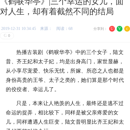
《鹤唳华亭》|三个幸运的女儿，面
对人生，却有着截然不同的结局
2019-12-31 10:34:45
来源：
阅读：68
U
V
c
分享到：
G
0
热播古装剧《鹤唳华亭》中的三个女子，陆文
昔、齐王妃和太子妃，均是出身高门，家世显赫，
从小享尽宠爱、快乐无忧，所嫁、所恋之人也都是
身份高贵的王爷、太子之类的，她们算是那个时代
的佼佼者、幸运儿了。
只是，本来让人艳羡的人生，最终还是逃不过
命运的捉弄，相比较下，同样是被父亲疼爱的女
儿，同样遭遇人生巨变，陆文昔明显比齐王妃和太