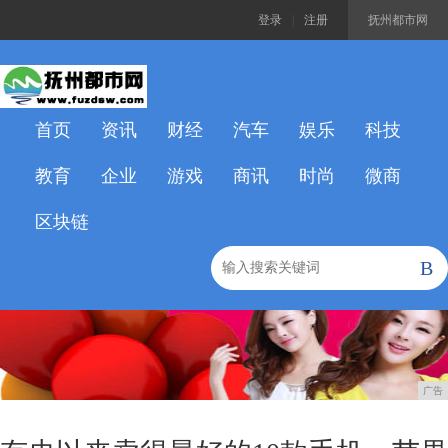
登录
|
注册
抚州都市网
首页
资讯
财经
汽车
娱乐
科技
教育
企业
游戏
商讯
时尚
微商
区块链
B
广告