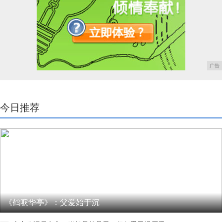
广告
今日推荐
《鹤唳华亭》：父爱始于沉