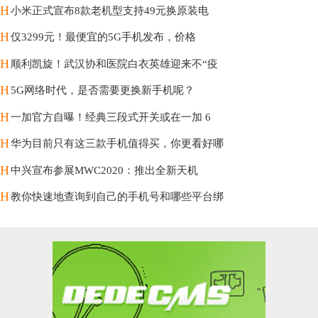
H
小米正式宣布8款老机型支持49元换原装电
H
仅3299元！最便宜的5G手机发布，价格
H
顺利凯旋！武汉协和医院白衣英雄迎来不“疫
H
5G网络时代，是否需要更换新手机呢？
H
一加官方自曝！经典三段式开关或在一加 6
H
华为目前只有这三款手机值得买，你更看好哪
H
中兴宣布参展MWC2020：推出全新天机
H
教你快速地查询到自己的手机号和哪些平台绑