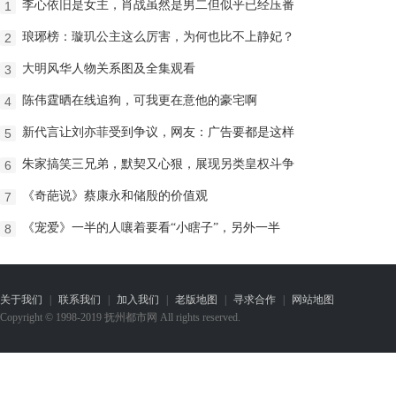
李心依旧是女主，肖战虽然是男二但似乎已经压番
1
琅琊榜：璇玑公主这么厉害，为何也比不上静妃？
2
大明风华人物关系图及全集观看
3
陈伟霆晒在线追狗，可我更在意他的豪宅啊
4
新代言让刘亦菲受到争议，网友：广告要都是这样
5
朱家搞笑三兄弟，默契又心狠，展现另类皇权斗争
6
《奇葩说》蔡康永和储殷的价值观
7
《宠爱》一半的人嚷着要看“小瞎子”，另外一半
8
关于我们
|
联系我们
|
加入我们
|
老版地图
|
寻求合作
|
网站地图
Copyright © 1998-2019 抚州都市网 All rights reserved.