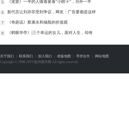
《宠爱》一半的人嚷着要看“小瞎子”，另外一半
5
新代言让刘亦菲受到争议，网友：广告要都是这样
6
《奇葩说》蔡康永和储殷的价值观
7
《鹤唳华亭》|三个幸运的女儿，面对人生，却有
8
关于我们
|
联系我们
|
加入我们
|
老版地图
|
寻求合作
|
网站地图
Copyright © 1998-2019 抚州都市网 All rights reserved.