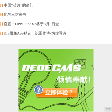
H
中国“芯片”的命门
H
他的三封家书
H
官宣：OPPOFindX2将于3月6日全
H
iOS限免App精选：识图作诗-为你写诗
广告