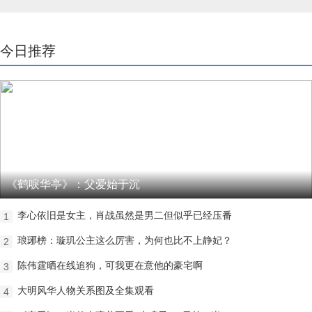
今日推荐
《鹤唳华亭》：父爱始于沉
李心依旧是女主，肖战虽然是男二但似乎已经压番
1
琅琊榜：璇玑公主这么厉害，为何也比不上静妃？
2
陈伟霆晒在线追狗，可我更在意他的豪宅啊
3
大明风华人物关系图及全集观看
4