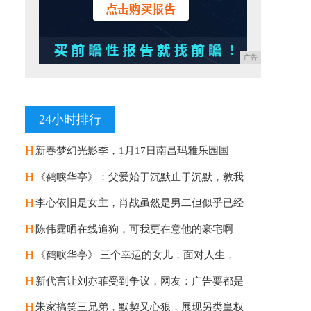
广告
24小时排行
H
新春梦幻光影季，1月17日南昌玛雅乐园国
H
《鹤唳华亭》：父爱始于沉默止于沉默，教我
H
李心依旧是女主，肖战虽然是男二但似乎已经
H
陈伟霆晒在线追狗，可我更在意他的豪宅啊
H
《鹤唳华亭》|三个幸运的女儿，面对人生，
H
新代言让刘亦菲受到争议，网友：广告要都是
H
朱家搞笑三兄弟，默契又心狠，展现另类皇权