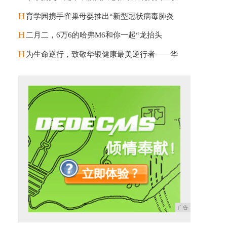
H
育学园携手雀巢母婴推出“新型冠状病毒肺炎
H
二月二，6万6的哈弗M6和你一起“龙抬头
H
为生命逆行，致敬华银健康最美逆行者——华
广告