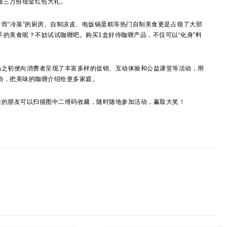
逾三万份现金红包大礼。
“冷落”的厨房。自制凉皮、电饭锅蛋糕等热门自制美食更是占领了大部
的美食呢？不妨试试咖喱吧。购买1盒好侍咖喱产品，不仅可以“化身”料
之初便向消费者呈现了丰富多样的促销、互动体验和公益课堂等活动，用
动，把美味的咖喱介绍给更多家庭。
趣的朋友可以扫描图中二维码收藏，随时随地参加活动，赢取大奖！