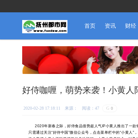
首页
资讯
财经
好侍咖喱，萌势来袭！小黄人
2020-02-28 17:18:11
来源：
阅读：47
G
0
2020年新春之际，好侍食品借势超人气IP小黄人推出了一
只需通过关注“好侍中国”微信公众号，点击菜单栏中的“小黄人