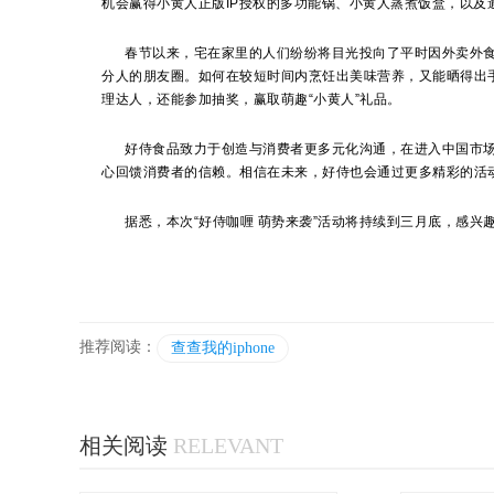
机会赢得小黄人正版IP授权的多功能锅、小黄人蒸煮饭盒，以及
春节以来，宅在家里的人们纷纷将目光投向了平时因外卖外食而
分人的朋友圈。如何在较短时间内烹饪出美味营养，又能晒得出手
理达人，还能参加抽奖，赢取萌趣“小黄人”礼品。
好侍食品致力于创造与消费者更多元化沟通，在进入中国市场
心回馈消费者的信赖。相信在未来，好侍也会通过更多精彩的活
据悉，本次“好侍咖喱 萌势来袭”活动将持续到三月底，感兴
推荐阅读：
查查我的iphone
相关阅读
RELEVANT