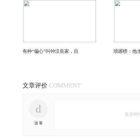
有种“偏心”叫钟汉良家，自
琅琊榜：他
文章评价
COMMENT
d
发表评
游 客