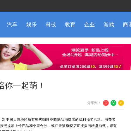
汽车
娱乐
科技
教育
企业
游戏
商
陪你一起萌！
U
V
c
分享到：
款针对中国大陆地区所有购买咖喱类调味品消费者的福利抽奖活动。消费者
”，按照提示上传产品和小票合照，或在天猫旗舰店直接参与转盘抽奖，即有