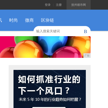
登录
|
注册
抚州都市网
讯
时尚
微商
区块链
B
广告