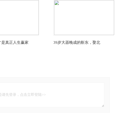
才是真正人生赢家
39岁大器晚成的靳东，娶北
论请先登录，点击立即登陆>>