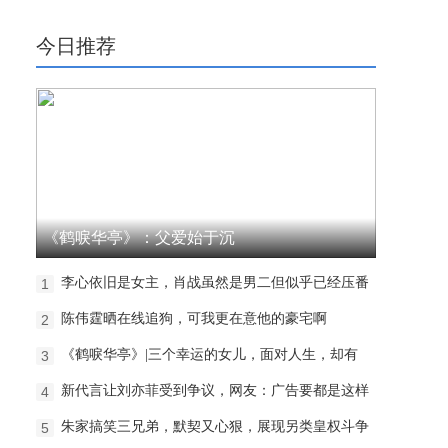
今日推荐
《鹤唳华亭》：父爱始于沉
李心依旧是女主，肖战虽然是男二但似乎已经压番
1
陈伟霆晒在线追狗，可我更在意他的豪宅啊
2
《鹤唳华亭》|三个幸运的女儿，面对人生，却有
3
新代言让刘亦菲受到争议，网友：广告要都是这样
4
朱家搞笑三兄弟，默契又心狠，展现另类皇权斗争
5