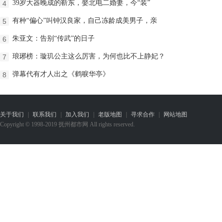
39岁大器晚成的靳东，娶北电二婚妻，今“装”
4
有种“偏心”叫钟汉良家，自己冻龄成美男子，亲
5
朱亚文：告别“传武”的日子
6
琅琊榜：璇玑公主这么厉害，为何也比不上静妃？
7
弹幕代有才人出之《鹤唳华亭》
8
关于我们
|
联系我们
|
加入我们
|
老版地图
|
寻求合作
|
网站地图
Copyright © 1998-2019 抚州都市网 All rights reserved.