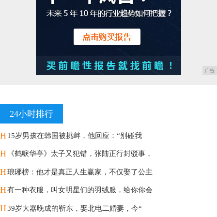
广告
24小时排行
H
15岁男孩在韩国被挑衅，他回应：“别碰我
H
《鹤唳华亭》太子又犯错，张陆正行封驳事，
H
琅琊榜：他才是真正人生赢家，不仅娶了公主
H
有一种衣服，叫女明星们的羽绒服，给你你会
H
39岁大器晚成的靳东，娶北电二婚妻，今“