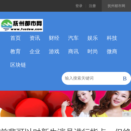
登录
|
注册
抚州都市网
首页
资讯
财经
汽车
娱乐
科技
教育
企业
游戏
商讯
时尚
微商
区块链
B
广告