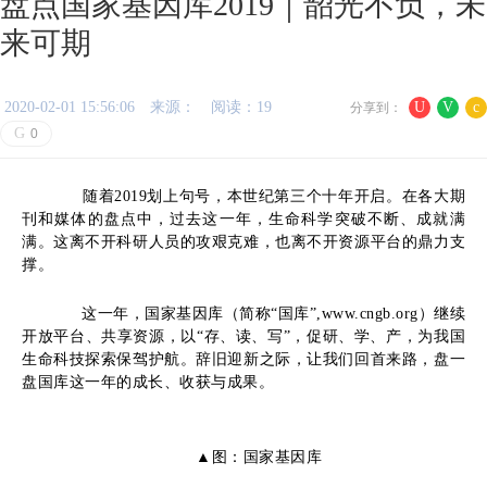
盘点国家基因库2019｜韶光不负，未
来可期
2020-02-01 15:56:06
来源：
阅读：19
U
V
c
分享到：
G
0
随着2019划上句号
，
本世纪第三个十年开启
。
在各大期
刊和媒体的盘点中
，
过去这一年，生命科学突破不断、成就满
满
。
这离不开科研人员的攻艰克难
，
也离不开资源平台的鼎力支
撑
。
这一年，国
家基因
库
（简称“国库”
,www.
cngb.org
）
继续
开放平台、共享资源
，
以“存、读、写”，促研、学、产
，
为我国
生命科技探索保驾护航
。
辞旧迎新之际，让我们回首来路
，
盘一
盘国库这一年的成长、收获与成果
。
▲图：国家基因库