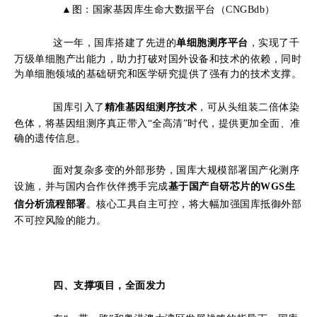
▲图：国家基因库生命大数据平台（C
NGB
db）
这一年，
国库
搭建了先进的
单细胞测序平台
，实现了千
万级单细胞产出能力，助力打破对国外设备和技术的依赖，同时
为单细胞领域的基础研究和医学研究提供了强有力的技术支撑。
国库
引入了
精准基因组测序技术
，可从头组装二倍体染
色体，将基因组测序真正带入“全高清”时代，提供更加全面、准
确的遗传信息。
面对复杂多变的外部形势，
国库
大规模部署国产化测序
设施，并与国内合作伙伴携手完成
基于国产自研芯片的WGS生
信分析流程部署
。核心工具自主可控，将大幅加强国库抵御外部
不可控风险的能力。
四、
支撑项目，全面发力