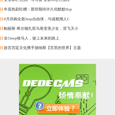
H
年底热剧吐槽：那些期待许久却默默flop
H
0月供购全新Jeep自由侠，与成都潮人C
H
帕丽斯·希尔顿扎双马尾变美少女，背飞天小
H
全5Jeep牧马人，驶上未来的路上
H
故宫宫廷文化携手德纳斯【宫里的世界】主题