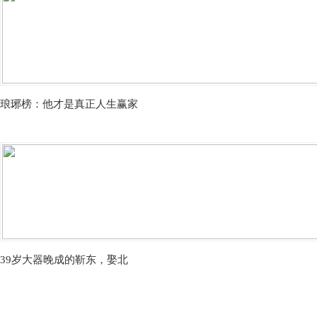
琅琊榜：他才是真正人生赢家
39岁大器晚成的靳东，娶北