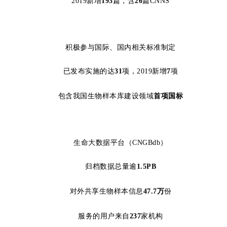
2019新增
193
篇，含
26
篇CNNS
积极参与国际、国内相关标准制定
已发布实施的达
31
项，2019新增
7
项
包含我国生物样本库建设领域
首项国标
生命大数据平台（CNGBdb）
归档数据总量逾
1.5PB
对外共享生物样本信息
47.7万
份
服务的用户来自
237
家机构