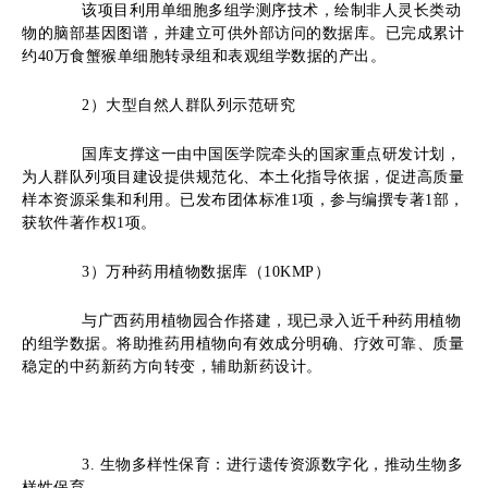
该项目利用单细胞多组学测序技术，绘制非人灵长类动
物的脑部基因图谱，并建立可供外部访问的数据库。已完成累计
约40万食蟹猴单细胞转录组和表观组学数据的产出。
2
）
大型自然人群队列示范研究
国库支撑这一由中国医学院牵头的国家重点研发计划，
为人群队列项目建设提供规范化、本土化指导依据，促进高质量
样本资源采集和利用。已发布团体标准1项，参与编撰专著1部，
获软件著作权1项。
3
）
万种药用植物数据库（10KMP）
与广西药用植物园合作搭建，现已录入近千种药用植物
的组学数据。将助推药用植物向有效成分明确、疗效可靠、质量
稳定的中药新药方向转变，辅助新药设计。
3. 生物多样性保育
：
进行遗传资源数字化
，
推动生物多
样性保育