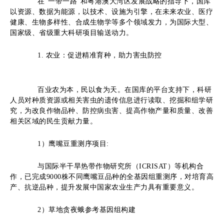
在“一带一路”和粤港澳大湾区发展战略的指导下，国库
以资源、数据为能源，以技术、设施为引擎，在未来农业、医疗
健康、生物多样性、合成生物学等多个领域发力，为国际大型、
国家级、省级重大科研项目输送动力。
1
. 农业
：
促进精准育种
，
助力害虫防控
百业农为本，民以食为天。在国库的平台支持下，科研
人员对种质资源或相关害虫的遗传信息进行读取、挖掘和组学研
究，为改良作物品种、防控病虫害、提高作物产量和质量、改善
相关区域的民生贡献力量。
1）
鹰嘴豆重测序项目
:
与国际半干旱热带作物研究所（ICRISAT）等机构合
作，已完成9000株不同鹰嘴豆品种的全基因组重测序，对培育高
产、抗逆品种，提升发展中国家农业生产力具有重要意义。
2
）
草地贪夜蛾参考基因组构建