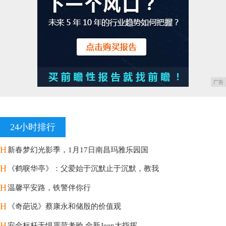
广告
24小时排行
H
新春梦幻光影季，1月17日南昌玛雅乐园国
H
《鹤唳华亭》：父爱始于沉默止于沉默，教我
H
温馨平安路，铁警伴你行
H
《奇葩说》蔡康永和储殷的价值观
H
安全标杆无惧严苛考验 全新Jeep大指挥