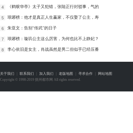
《鹤唳华亭》太子又犯错，张陆正行封驳事，气的
4
琅琊榜：他才是真正人生赢家，不仅娶了公主，寿
5
朱亚文：告别“传武”的日子
6
琅琊榜：璇玑公主这么厉害，为何也比不上静妃？
7
李心依旧是女主，肖战虽然是男二但似乎已经压番
8
关于我们
|
联系我们
|
加入我们
|
老版地图
|
寻求合作
|
网站地图
Copyright © 1998-2019 抚州都市网 All rights reserved.