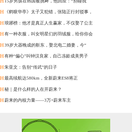
H
15岁男孩在韩国被挑衅，他回应：“别碰我
H
《鹤唳华亭》太子又犯错，张陆正行封驳事，
H
琅琊榜：他才是真正人生赢家，不仅娶了公主
H
有一种衣服，叫女明星们的羽绒服，给你你会
H
39岁大器晚成的靳东，娶北电二婚妻，今“
H
有种“偏心”叫钟汉良家，自己冻龄成美男子
H
朱亚文：告别“传武”的日子
H
最高续航达580km，全新蔚来ES8将正
H
秘｜是什么样的人在开蔚来？
H
蔚来的内核力量——3万+蔚来车主