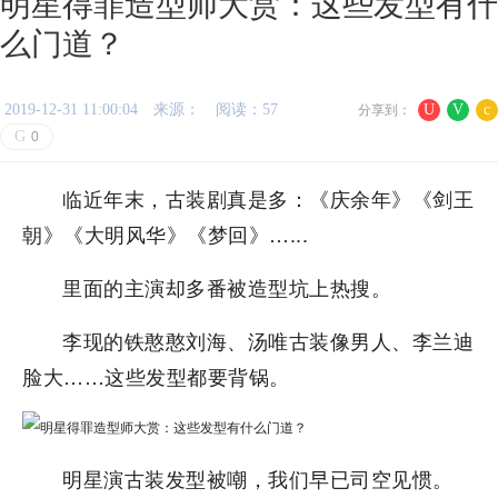
明星得罪造型师大赏：这些发型有什
么门道？
2019-12-31 11:00:04
来源：
阅读：57
U
V
c
分享到：
G
0
临近年末，古装剧真是多：《庆余年》《剑王
朝》《大明风华》《梦回》…...
里面的主演却多番被造型坑上热搜。
李现的铁憨憨刘海、汤唯古装像男人、李兰迪
脸大……这些发型都要背锅。
明星演古装发型被嘲，我们早已司空见惯。