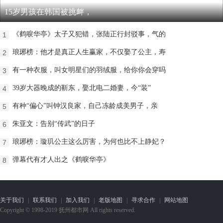
15岁男孩在韩国被挑衅，
《鹤唳华亭》太子又犯错，张陆正行封驳事，气的
1
琅琊榜：他才是真正人生赢家，不仅娶了公主，寿
2
有一种衣服，叫女明星们的羽绒服，给你你会穿吗
3
39岁大器晚成的靳东，娶北电二婚妻，今“装”
4
有种“偏心”叫钟汉良家，自己冻龄成美男子，亲
5
朱亚文：告别“传武”的日子
6
琅琊榜：璇玑公主这么厉害，为何也比不上静妃？
7
弹幕代有才人出之《鹤唳华亭》
8
关于我们
|
联系我们
|
加入我们
|
老版地图
|
寻求合作
|
网站地图
Copyright © 1998-2019 抚州都市网 All rights reserved.